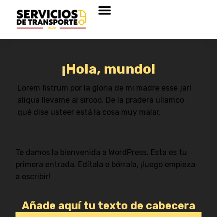
¡Hola, mundo!
Lorem fistrum por la gloria de mi madre esse jarl
aliqua llevame al sircoo. De la pradera ullamco
qué dise usteer está la cosa muy malar.
Te damos la bienvenida a WordPress. Esta es tu
primera entrada. Edítala o bórrala, ¡luego empieza
a escribir!
Añade aquí tu texto de cabecera